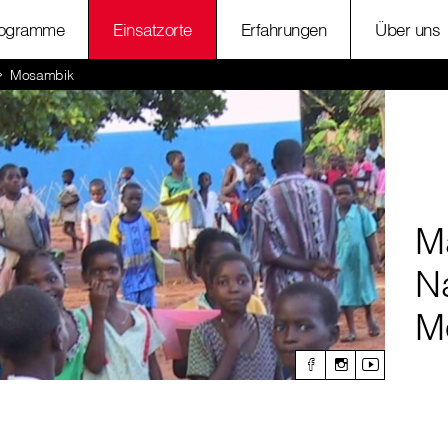
ogramme
Einsatzorte
Erfahrungen
Über uns
Mosambik
M
N
M