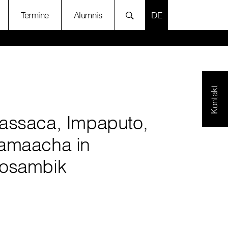
SPRACHE AUSWÄH
Termine
Alumnis
Kontakt
assaca, Impaputo,
amaacha in
osambik