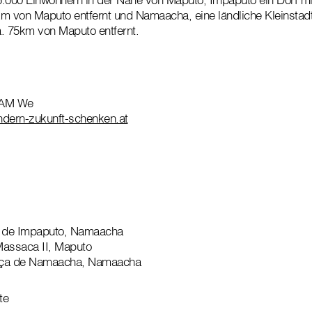
m von Maputo entfernt und Namaacha, eine ländliche Kleinstadt
. 75km von Maputo entfernt.
KAM We
ndern-zukunft-schenken.at
l de Impaputo, Namaacha
Massaca II, Maputo
nça de Namaacha, Namaacha
te