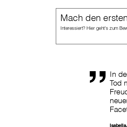
Mach den ersten 
Interessiert? Hier geht's zum B
„
In d
Tod 
Freu
neue
Facet
Isabella