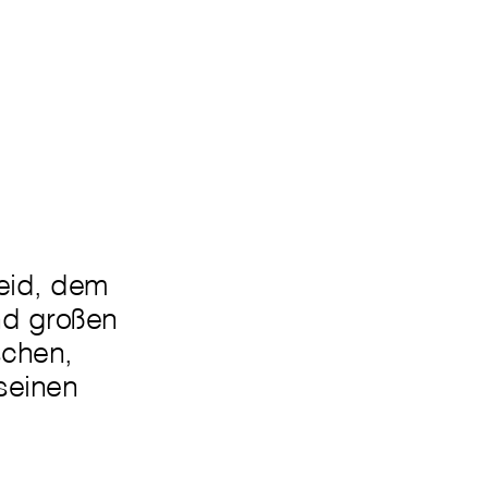
eid, dem
nd großen
schen,
seinen