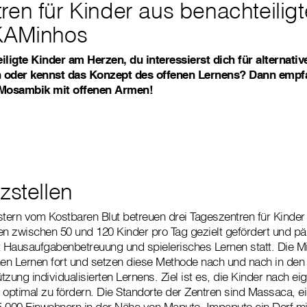
ren für Kinder aus benachteilig
 KAMinhos
iligte Kinder am Herzen, du interessierst dich für alternativ
 oder kennst das Konzept des offenen Lernens? Dann emp
n Mosambik mit offenen Armen!
zstellen
ern vom Kostbaren Blut betreuen drei Tageszentren für Kinder 
en zwischen 50 und 120 Kinder pro Tag gezielt gefördert und p
t Hausaufgabenbetreuung und spielerisches Lernen statt. Die Mi
nen Lernen fort und setzen diese Methode nach und nach in den
tzung individualisierten Lernens. Ziel ist es, die Kinder nach e
ptimal zu fördern. Die Standorte der Zentren sind Massaca, ei
35.000 Einwohnern in der Nähe von Maputo, Impaputo ein Dorf mi