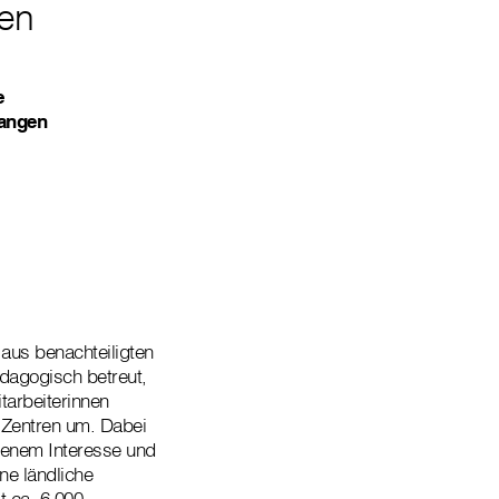
ten
e
fangen
aus benachteiligten
ädagogisch betreut,
tarbeiterinnen
 Zentren um. Dabei
igenem Interesse und
ne ländliche
t ca. 6.000