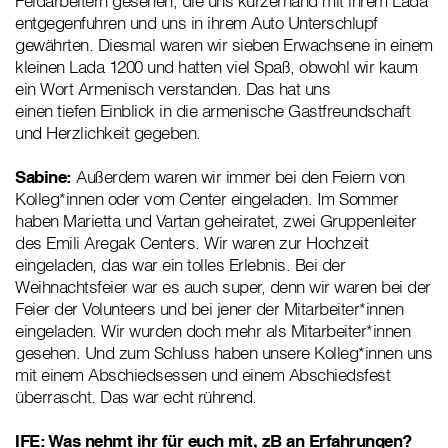
Feldarbeitern gesehen, die uns kurzerhand mit ihrem Lada
entgegenfuhren und uns in ihrem Auto Unterschlupf
gewährten. Diesmal waren wir sieben Erwachsene in einem
kleinen Lada 1200 und hatten viel Spaß, obwohl wir kaum
ein Wort Armenisch verstanden. Das hat uns
einen tiefen Einblick in die armenische Gastfreundschaft
und Herzlichkeit gegeben.
Sabine:
Außerdem waren wir immer bei den Feiern von
Kolleg*innen oder vom Center eingeladen. Im Sommer
haben Marietta und Vartan geheiratet, zwei Gruppenleiter
des Emili Aregak Centers. Wir waren zur Hochzeit
eingeladen, das war ein tolles Erlebnis. Bei der
Weihnachtsfeier war es auch super, denn wir waren bei der
Feier der Volunteers und bei jener der Mitarbeiter*innen
eingeladen. Wir wurden doch mehr als Mitarbeiter*innen
gesehen. Und zum Schluss haben unsere Kolleg*innen uns
mit einem Abschiedsessen und einem Abschiedsfest
überrascht. Das war echt rührend.
IFE: Was nehmt ihr für euch mit, zB an Erfahrungen?